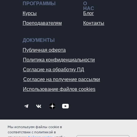
ПРОГРАММЫ
О
НАС
Курсы
Блог
Преподавателям
Контакты
ДОКУМЕНТЫ
Публичная оферта
Политика конфиденциальности
Согласие на обработку ПД
Согласие на получение рассылки
Использование файлов cookies
© ИП Дремов Артем Сергеевич
Мы используем файлы cookie в
Мы используем файлы cookie в
ИНН 771391651571
соответствии с политикой в
соответствии с политикой в
ОГРН 318774600363213