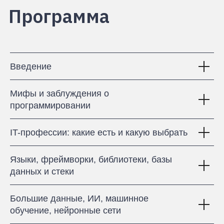
Введение
Мифы и заблуждения о
программировании
Proglib academy –
это
IT-профессии: какие есть и какую выбрать
Языки, фреймворки, библиотеки, базы
Proglib.academy
—
онлайн-курсы
от создателей одного из самых крупных
данных и стеки
IT-сообществ «Библиотека
программиста».
В нашем комьюнити
Большие данные, ИИ, машинное
уже более 800 000 разработчиков.
обучение, нейронные сети
Помогаем развивать технические