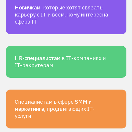
Новичкам
, которые хотят связать
карьеру с IT и всем, кому интересна
сфера IT
HR-специалистам
в IT-компаниях и
IT-рекрутерам
Специалистам в сфере
SMM и
маркетинга,
продвигающих IT-
услуги