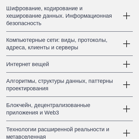
навыки, осваивать новые профессии
и продвигаться по карьере. Учим
Шифрование, кодирование и
решать сложные задачи и готовим
хеширование данных. Информационная
к собеседованиям в Яндекс, FAANG,
безопасность
Samsung, Amazon и т. д.
Компьютерные сети: виды, протоколы,
адреса, клиенты и серверы
Интернет вещей
Алгоритмы, структуры данных, паттерны
проектирования
Блокчейн, децентрализованные
приложения и Web3
Технологии расширенной реальности и
метавселенная