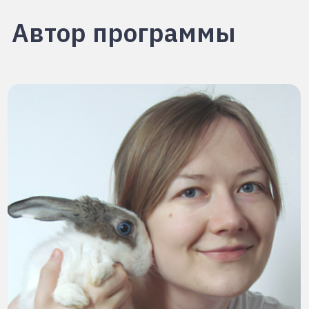
Наталья Кайда
Технический писатель, переводчик, энтузиаст
Python. Живу в Тегеране, работаю в команде
местной криптобиржи. В свободное время
делюсь знаниями и опытом со всеми, кто
разделяет мою страсть к IT и Python.
Преподаватель