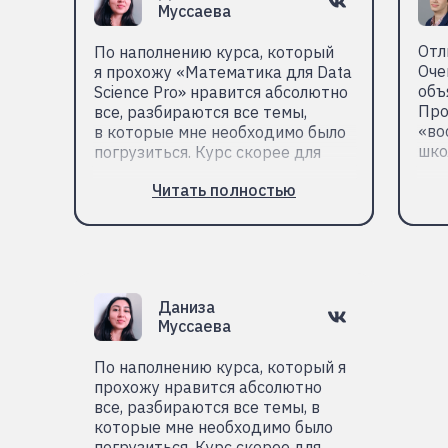
Муссаева
Отл
По наполнению курса, который
Оче
я прохожу «Математика для Data
объ
Science Pro» нравится абсолютно
Про
все, разбираются все темы,
«во
в которые мне необходимо было
шко
погрузиться. Курс скорее для
Читать полностью
Вениамин
Даниза
Жиленко
Муссаева
Подход к обучению команды
С т
По наполнению курса, который я
proglib academy очень
и о
прохожу нравится абсолютно
положительно сказывается
пре
все, разбираются все темы, в
на получении опыта, а так же
дан
которые мне необходимо было
позволяет оставлять в целости
Хот
погрузиться. Курс скорее для