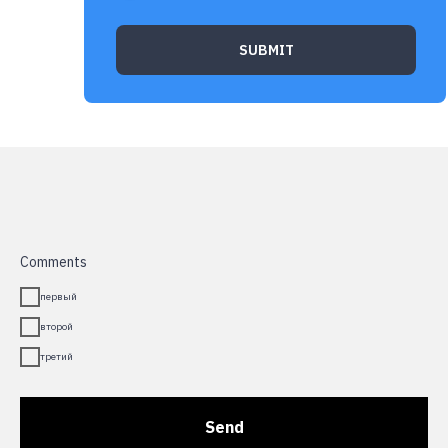
SUBMIT
Comments
первый
второй
третий
Send